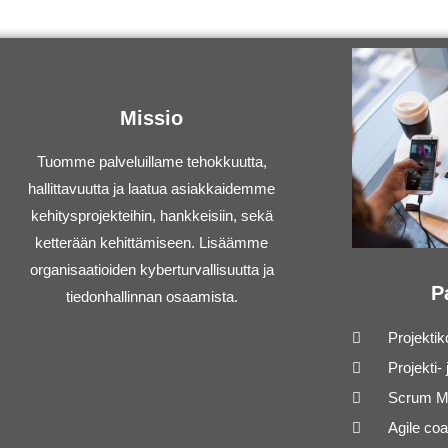
Missio
Tuomme palveluillame tehokkuutta,
hallittavuutta ja laatua asiakkaidemme
kehitysprojekteihin, hankkeisiin, sekä
ketterään kehittämiseen. Lisäämme
organisaatioiden kyberturvallisuutta ja
P
tiedonhallinnan osaamista.
Projektik
Projekti-
Scrum Ma
Agile co