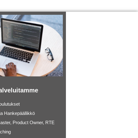
alveluitamme
oulutukset
 ja
Hankepäällikkö
ster, Product Owner, RTE
aching