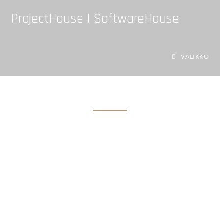
ProjectHouse | SoftwareHouse
PROJECTHOUSE
VALIKKO
SOFTWAREHOUSE ON
PROJECTHOUSE
PROJEKTIOSAAMISEN KOTI