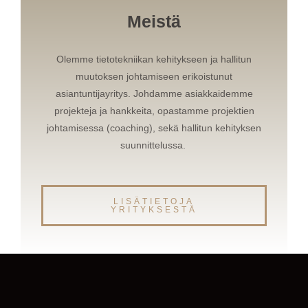
Meistä
Olemme tietotekniikan kehitykseen ja hallitun
muutoksen johtamiseen erikoistunut
asiantuntijayritys. Johdamme asiakkaidemme
projekteja ja hankkeita, opastamme projektien
johtamisessa (coaching), sekä hallitun kehityksen
suunnittelussa.
LISÄTIETOJA
YRITYKSESTÄ